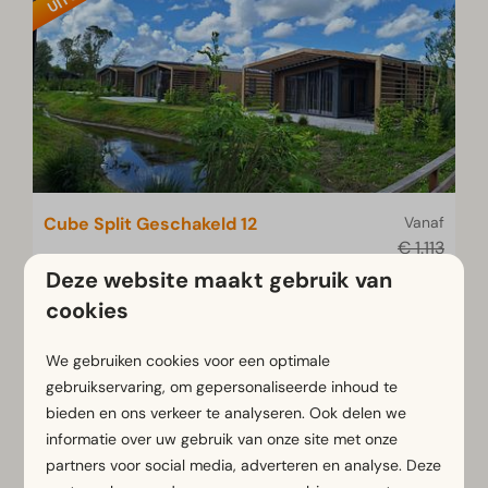
Cube Split Geschakeld 12
Vanaf
€ 1.113
Noord-Holland, Enkhuizen
€ 953
Deze website maakt gebruik van
12
6
Sommige
cookies
3 nachten
2 personen
Naast elkaar gelegen woningen
We gebruiken cookies voor een optimale
voor 12 personen
gebruikservaring, om gepersonaliseerde inhoud te
Knus buitenterras op vlonder
bieden en ons verkeer te analyseren. Ook delen we
Badkamer ensuite
informatie over uw gebruik van onze site met onze
partners voor social media, adverteren en analyse. Deze