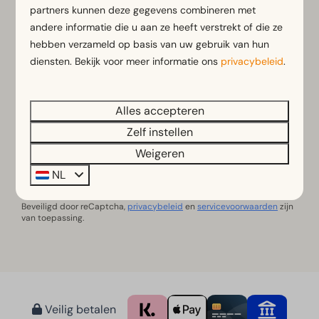
E-mailadres
partners kunnen deze gegevens combineren met
andere informatie die u aan ze heeft verstrekt of die ze
hebben verzameld op basis van uw gebruik van hun
Telefoonnummer
diensten. Bekijk voor meer informatie ons
privacybeleid
.
Vragen of opmerkingen
Alles accepteren
Zelf instellen
Weigeren
Ja, ik wil me aanmelden voor de nieuwsbrief
NL
Bericht versturen
Beveiligd door reCaptcha,
privacybeleid
en
servicevoorwaarden
zijn
van toepassing.
Veilig betalen