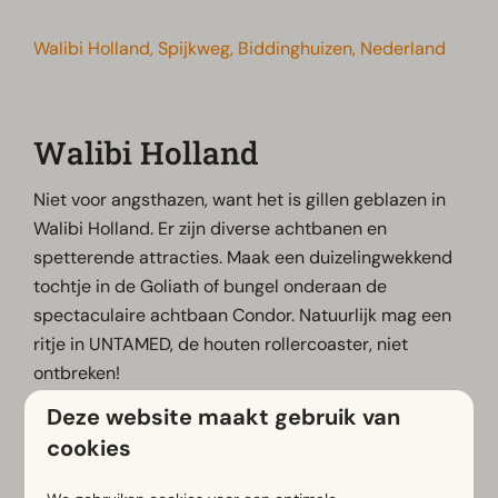
Walibi Holland, Spijkweg, Biddinghuizen, Nederland
Walibi Holland
Niet voor angsthazen, want het is gillen geblazen in
Walibi Holland. Er zijn diverse achtbanen en
spetterende attracties. Maak een duizelingwekkend
tochtje in de Goliath of bungel onderaan de
spectaculaire achtbaan Condor. Natuurlijk mag een
ritje in UNTAMED, de houten rollercoaster, niet
ontbreken!
Deze website maakt gebruik van
Klik voor meer informatie of tickets met korting op
cookies
een van onderstaande buttons.