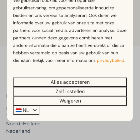
We gebruiken cookies voor een optimale
gebruikservaring, om gepersonaliseerde inhoud te
Meer informatie
bieden en ons verkeer te analyseren. Ook delen we
informatie over uw gebruik van onze site met onze
partners voor social media, adverteren en analyse. Deze
Tickets
partners kunnen deze gegevens combineren met
andere informatie die u aan ze heeft verstrekt of die ze
hebben verzameld op basis van uw gebruik van hun
diensten. Bekijk voor meer informatie ons
privacybeleid
.
Veilig betalen
Alles accepteren
Zelf instellen
EuroParcs Enkhuizer Strand
Weigeren
Kooizandweg 12
NL
1601 LK Enkhuizen
Noord-Holland
Nederland