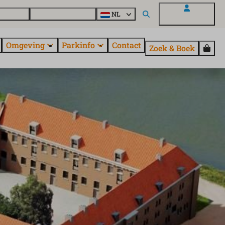
uroParcs
Ontdek alle parken
NL
Mijn EuroParcs
Omgeving
Parkinfo
Contact
Zoek & Boek