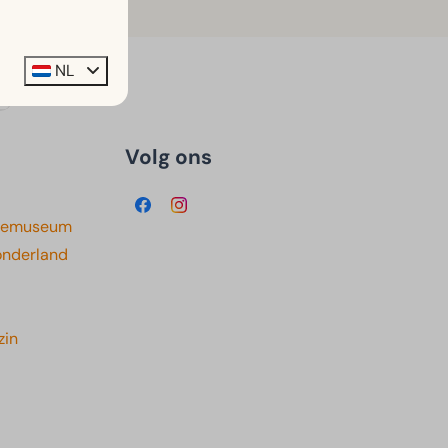
NL
Volg ons
rzeemuseum
onderland
zin