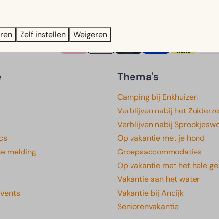
eren
Zelf instellen
Weigeren
Veilig betalen
e
Thema's
Camping bij Enkhuizen
Verblijven nabij het Zuide
Verblijven nabij Sprookjesw
cs
Op vakantie met je hond
ke melding
Groepsaccommodaties
Op vakantie met het hele ge
Vakantie aan het water
Events
Vakantie bij Andijk
Seniorenvakantie