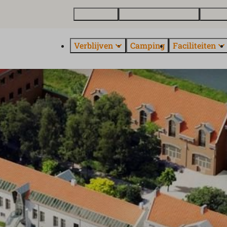
Plattegrond
Vakantiewoning kopen
Over E
Verblijven
Camping
Faciliteiten