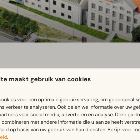
te maakt gebruik van cookies
oorn
ookies voor een optimale gebruikservaring, om gepersonalis
ste
In dit museum ziet u alles terug uit de 20
eeuw. Ondek de n
ns verkeer te analyseren. Ook delen we informatie over uw ge
partners voor social media, adverteren en analyse. Deze part
combineren met andere informatie die u aan ze heeft verstrek
ld op basis van uw gebruik van hun diensten. Bekijk voor me
eid
.