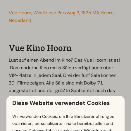
Vue Hoorn, Westfriese Parkweg 3, 1625 MA Hoorn,
Nederland
Vue Kino Hoorn
Lust auf einen Abend im Kino? Das Vue Hoorn ist es!
Das moderne Kino mit 5 Sälen verfügt auch über
VIP-Plätze in jedem Saal. Drei der fünf Säle können
3D-Filme zeigen. Alle Säle sind mit Dolby 7.1.
ausgestattet und der größte Saal bietet auch das
spektakuläre Dolby Atmos-Sounderlebnis. Buchen
Diese Website verwendet Cookies
Sie Ihre Tickets schnell über die Website!
Wir verwenden Cookies, um Ihre Benutzererfahrung zu
Informieren Sie sich auf der Website über das
optimieren, personalisierte Inhalte bereitzustellen und
aktuelle Angebot und die Öffnungszeiten
unseren Datenverkehr zu analysieren. Wir teilen auch