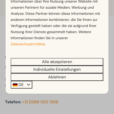
Informationen über Ihre Nutzung unserer Website mit
Weitere Informationen
unseren Partnern für soziale Medien, Werbung und
Analyse. Diese Partner können diese Informationen mit
anderen Informationen kombinieren, die Sie ihnen zur
Verfügung gestellt haben oder die sie aufgrund Ihrer
Bezahl sicher
Nutzung ihrer Dienste gesammelt haben. Weitere
Informationen finden Sie in unserer
Datenschutzrichtlinie
.
EuroParcs Enkhuizer Strand
Alle akzeptieren
Kooizandweg 12
Individuelle Einstellungen
1601 LK Enkhuizen
Ablehnen
Nord-Holland
DE
Niederlande
Telefon:
+31 (0)88 055 1588