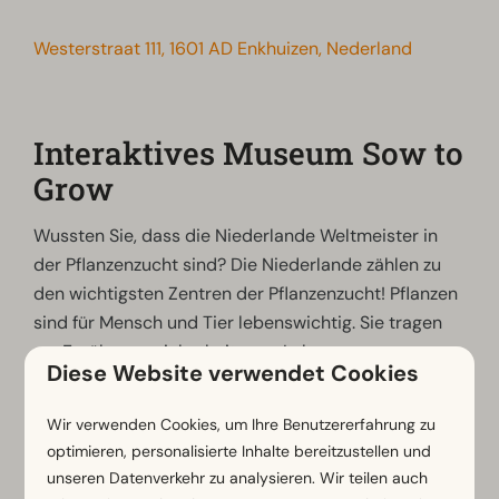
Westerstraat 111, 1601 AD Enkhuizen, Nederland
Interaktives Museum Sow to
Grow
Wussten Sie, dass die Niederlande Weltmeister in
der Pflanzenzucht sind? Die Niederlande zählen zu
den wichtigsten Zentren der Pflanzenzucht! Pflanzen
sind für Mensch und Tier lebenswichtig. Sie tragen
zur Ernährungssicherheit, zum Lebensraum, zum
Diese Website verwendet Cookies
Klima und zur Umwelt bei. Dieses interaktive Erlebnis
bietet Einblicke in den Saatgutanbau und den
Wir verwenden Cookies, um Ihre Benutzererfahrung zu
Saatguthandel.
optimieren, personalisierte Inhalte bereitzustellen und
unseren Datenverkehr zu analysieren. Wir teilen auch